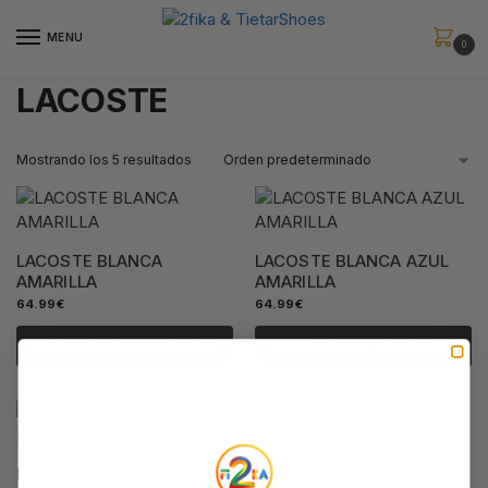
MENU
0
LACOSTE
Mostrando los 5 resultados
LACOSTE BLANCA
LACOSTE BLANCA AZUL
AMARILLA
AMARILLA
64.99
€
64.99
€
Seleccionar opciones
Seleccionar opciones
LACOSTE BLANCA AZUL
LACOSTE BLANCA