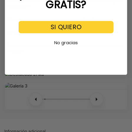
GRATIS?
¿Qué pasa si no estoy en casa cuando me traigan
el pedido?
¿Cómo sé que esta página es de fiar?
SI QUIERO
¿Se pueden hacer cambios de talla?
No gracias
¿Solo tenéis los modelos y tallas que aparecen en
la web?
Información adicional