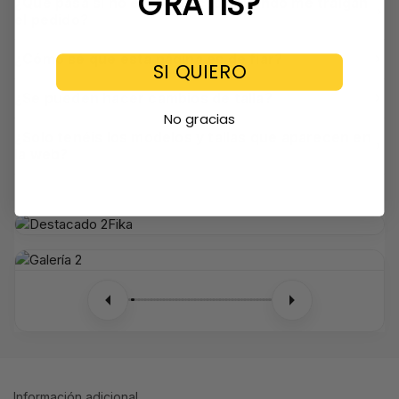
GRATIS?
¿Qué pasa si no estoy en casa cuando me traigan
el pedido?
¿Cómo sé que esta página es de fiar?
SI QUIERO
¿Se pueden hacer cambios de talla?
No gracias
¿Solo tenéis los modelos y tallas que aparecen en
la web?
Información adicional