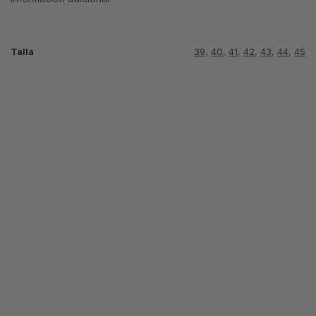
Talla
39
,
40
,
41
,
42
,
43
,
44
,
45
LACOSTE
BLANCA
LACOSTE
LACOSTE
NARANJA
BLANCA AZUL
BLANCA AZUL
AMARILLA
ROSA
64.99
€
64.99
€
64.99
€
Seleccionar
opciones
Seleccionar
Seleccionar
opciones
opciones