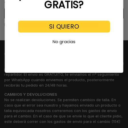
GRATIS?
64.99
€
Seleccionar opciones
Seleccionar opciones
SI QUIERO
Mostrando los 4 resultados
No gracias
Condiciones y politicas
Todos los productos de esta página web son réplicas idénticas. El
pago es a contrareembolso, es decir, se paga en efectivo al
repartidor. El envío es GRATUITO, te enviamos el nº seguimiento
por WhatsApp cuando enviemos el producto, posteriormente
recibirás tu pedido en 24/48 horas.
CAMBIOS Y DEVOLUCIONES
No se realizan devoluciones. Se permiten cambios de talla. En
caso que el error sea nuestro y hayamos enviado un producto o
talla equivocada nosotros correremos con los gastos de envío
para el cambio. En el caso de que se envíe lo que el cliente pidio,
este deberá correr con los gastos de envío para el cambio (15€)