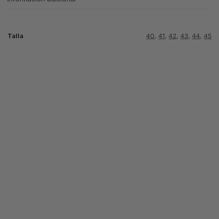
Talla
40
,
41
,
42
,
43
,
44
,
45
TN
TN
TERRASCAPE
TERRASCAPE
NIKE
BLACK WHITE
BLANCA
TERRASCAPE
BLACK
64.99
€
64.99
€
69.99
€
Seleccionar
Seleccionar
opciones
opciones
Seleccionar
opciones