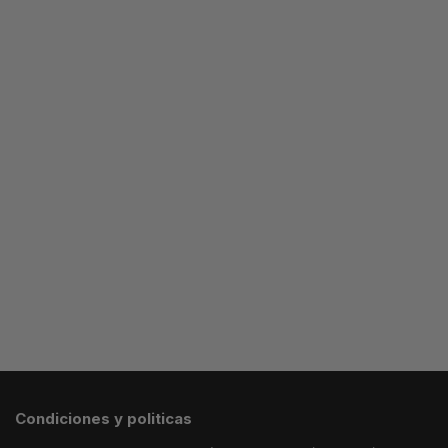
TN
TERRASCAPE
NIKE
NIKE
BLANCA
TERRASCAPE
TERRASCAPE
BLACK
WHITE
64.99
€
69.99
€
64.99
€
Seleccionar
opciones
Seleccionar
Seleccionar
opciones
opciones
Condiciones y politicas