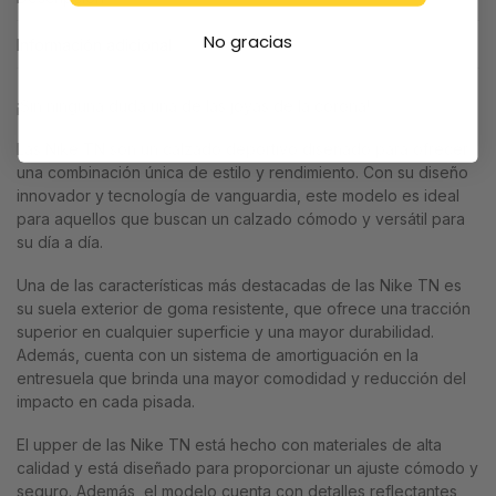
No gracias
Información adicional
¡Sin ninguna duda una de las joyas de la corona!
Las Nike TN son un calzado deportivo diseñado para ofrecer
una combinación única de estilo y rendimiento. Con su diseño
innovador y tecnología de vanguardia, este modelo es ideal
para aquellos que buscan un calzado cómodo y versátil para
su día a día.
Una de las características más destacadas de las Nike TN es
su suela exterior de goma resistente, que ofrece una tracción
superior en cualquier superficie y una mayor durabilidad.
Además, cuenta con un sistema de amortiguación en la
entresuela que brinda una mayor comodidad y reducción del
impacto en cada pisada.
El upper de las Nike TN está hecho con materiales de alta
calidad y está diseñado para proporcionar un ajuste cómodo y
seguro. Además, el modelo cuenta con detalles reflectantes