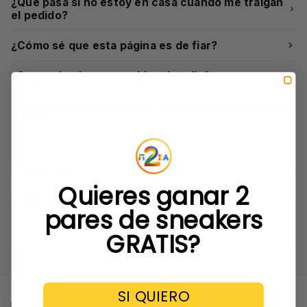
¿Qué pasa si no estoy en casa cuando me traigan
el pedido?
¿Cómo sé que esta página es de fiar?
¿Se pueden hacer cambios de talla?
¿Solo tenéis los modelos y tallas que aparecen en
la web?
Quieres ganar 2
pares de sneakers
GRATIS?
SI QUIERO
Descripción