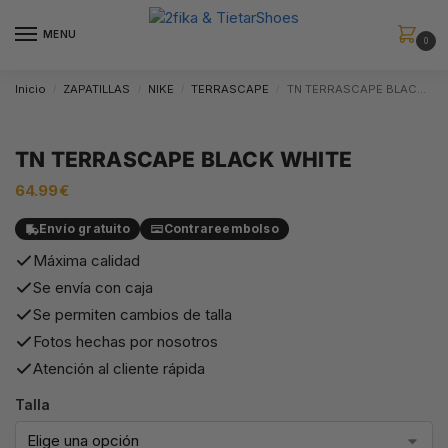
MENU
0
Inicio
ZAPATILLAS
NIKE
TERRASCAPE
TN TERRASCAPE BLACK WHITE
/
/
/
/
TN TERRASCAPE BLACK WHITE
64.99
€
Envío gratuito
Contrareembolso
Máxima calidad
Se envía con caja
Se permiten cambios de talla
Fotos hechas por nosotros
Atención al cliente rápida
Talla