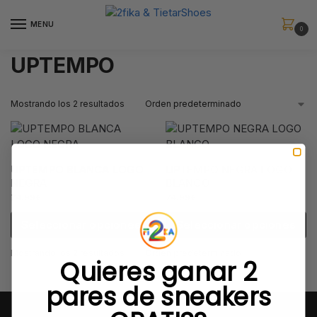
MENU
0
UPTEMPO
Mostrando los 2 resultados
UPTEMPO BLANCA LOGO
UPTEMPO NEGRA LOGO
NEGRA
BLANCO
74.99
€
74.99
€
Seleccionar opciones
Seleccionar opciones
Mostrando los 2 resultados
Quieres ganar 2
pares de sneakers