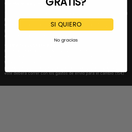
GRATIS?
Condiciones y politicas
Todos los productos de esta página web son réplicas idénticas. El
pago es a contrareembolso, es decir, se paga en efectivo al
SI QUIERO
repartidor. El envío es GRATUITO, te enviamos el nº seguimiento
por WhatsApp cuando enviemos el producto, posteriormente
recibirás tu pedido en 24/48 horas.
No gracias
CAMBIOS Y DEVOLUCIONES
No se realizan devoluciones. Se permiten cambios de talla. En
caso que el error sea nuestro y hayamos enviado un producto o
talla equivocada nosotros correremos con los gastos de envío
para el cambio. En el caso de que se envíe lo que el cliente pidio,
este deberá correr con los gastos de envío para el cambio (15€)