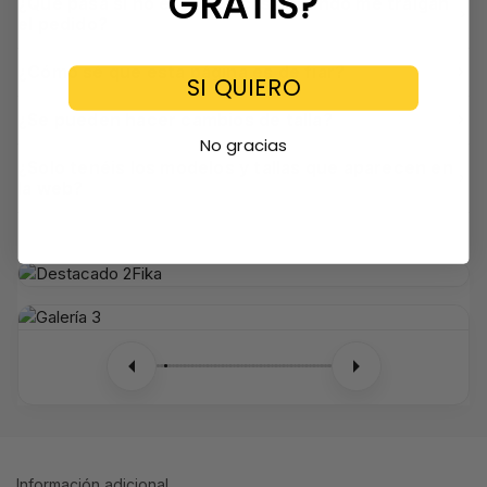
GRATIS?
¿Qué pasa si no estoy en casa cuando me traigan
el pedido?
¿Cómo sé que esta página es de fiar?
SI QUIERO
¿Se pueden hacer cambios de talla?
No gracias
¿Solo tenéis los modelos y tallas que aparecen en
la web?
Información adicional