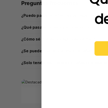
Preguntas frecuentes
d
¿Puedo pagar en efectivo al repartidor?
¿Qué pasa si no estoy en casa cuando me tr
¿Cómo sé que esta página es de fiar?
¿Se pueden hacer cambios de talla?
¿Solo tenéis los modelos y tallas que apare