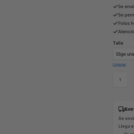
Se enví
Se perm
Fotos h
Atención
Talla
Limpiar
Ent
Se env
Llega e