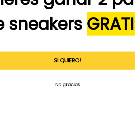
e sneakers
GRATI
aigan el pedido?
SI QUIERO!
cen en la web?
No gracias