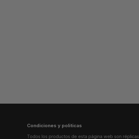
AIR FORCE GRIS REIGNING CHAMP
AIR M
64.99
€
64.99
€
AIR FORCE NEGRA AIR FLEA
AIR FORCE G
64.99
€
64.99
€
Condiciones y politicas
Todos los productos de esta página web son réplicas i