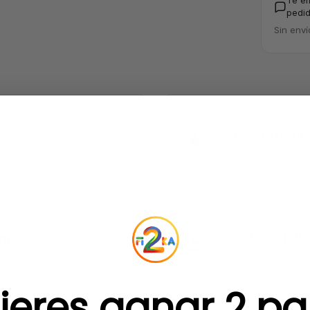
Te e
pedid
Sin enví
4,8/5 en Trustpi
+320 reseñas veri
embolso
Cambio de talla
Ver condiciones
ieres ganar 2 pa