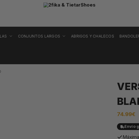
LLAS
CONJUNTOS LARGOS
ABRIGOS Y CHALECOS
BANDOLE
O
VER
BLA
74.99
€
Envío g
Máxima