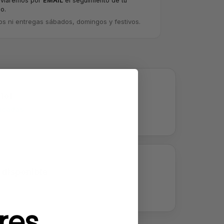
nviaremos por
EMAIL
el seguimiento de tu
o.
os ni entregas sábados, domingos y festivos.
lot
ficadas
 disponible
res