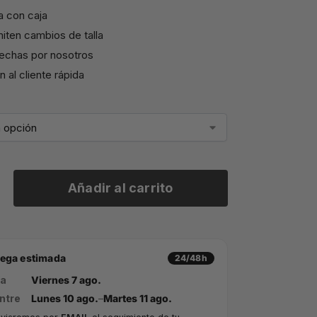
a con caja
iten cambios de talla
echas por nosotros
 al cliente rápida
Añadir al carrito
rega estimada
24/48h
ía
Viernes 7 ago.
ntre
Lunes 10 ago.
–
Martes 11 ago.