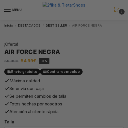
MENU
0
Inicio
DESTACADOS
BEST SELLER
AIR FORCE NEGRA
/
/
/
¡Oferta!
AIR FORCE NEGRA
54.99
€
59.99
€
-8%
Envío gratuito
Contrareembolso
Máxima calidad
Se envía con caja
Se permiten cambios de talla
Fotos hechas por nosotros
Atención al cliente rápida
Talla