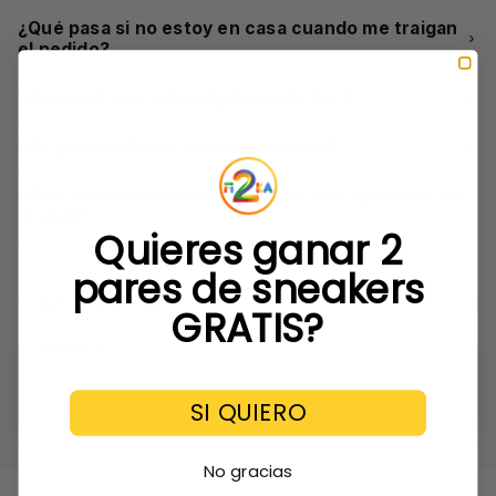
¿Qué pasa si no estoy en casa cuando me traigan
el pedido?
¿Cómo sé que esta página es de fiar?
¿Se pueden hacer cambios de talla?
¿Solo tenéis los modelos y tallas que aparecen en
la web?
Quieres ganar 2
pares de sneakers
GRATIS?
SI QUIERO
No gracias