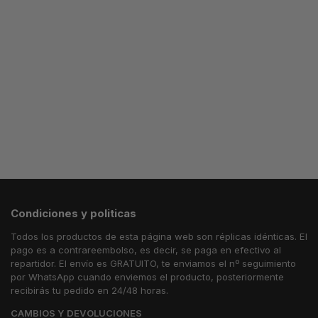
74.99
€
NEGRA
74.99
€
Seleccionar
74.99
€
Seleccionar
opciones
Seleccionar
opciones
opciones
Condiciones y politicas
Todos los productos de esta página web son réplicas idénticas. El
pago es a contrareembolso, es decir, se paga en efectivo al
repartidor. El envío es GRATUITO, te enviamos el nº seguimiento
por WhatsApp cuando enviemos el producto, posteriormente
recibirás tu pedido en 24/48 horas.
CAMBIOS Y DEVOLUCIONES