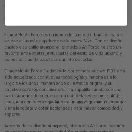
Descripción
Información adicional
El modelo Air Force es un icono de la moda urbana y una de
las zapatillas más populares de la marca Nike. Con su diseño
clásico y su estilo atemporal, el modelo Air Force ha sido un
favorito entre atletas, entusiastas del estilo de vida urbano y
coleccionistas de zapatillas durante décadas.
El modelo Air Force fue lanzado por primera vez en 1982 y ha
sido actualizado con nuevas tecnologías y materiales a lo
largo de los años, manteniendo su estética original y su
atractivo para los consumidores. La zapatilla cuenta con una
parte superior de cuero o malla con detalles en piel sintética,
una suela con tecnología Air para un amortiguamiento superior
y una lengüeta y collar acolchados para mayor comodidad y
soporte.
Además de su diseño atemporal, el modelo Air Force también
es conocido por su versatilidad. Se puede usar tanto en