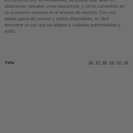
situaciones casuales como deportivas, y se ha convertido en
un accesorio esencial en el armario de muchos. Con una
amplia gama de colores y estilos disponibles, es fácil
encontrar un par que se adapte a cualquier personalidad y
estilo.
Talla
36
,
37
,
38
,
39
,
40
,
44
NIKE NOCTA
NIKE NOCTA
GLIDE LAVA
HOT STEP
UPTEMPO
WHITE
BLANCA LOGO