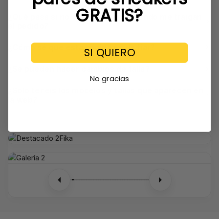
GRATIS?
¿Qué pasa si no estoy en casa cuando me traigan
el pedido?
¿Cómo sé que esta página es de fiar?
SI QUIERO
¿Se pueden hacer cambios de talla?
No gracias
¿Solo tenéis los modelos y tallas que aparecen en
la web?