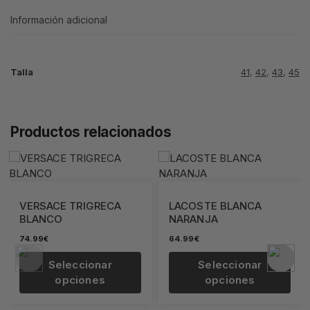
Información adicional
Talla
41
,
42
,
43
,
45
Productos relacionados
SACE TRIGRECA
LACOSTE BLANCA
AIR FO
NCO
NARANJA
REIGN
€
64.99
€
64.99
€
Seleccionar
Seleccionar
S
opciones
opciones