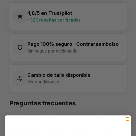
4,8/5 en Trustpilot
+320 reseñas verificadas
Pago 100% seguro · Contrareembolso
Sin pagos por adelantado
Cambio de talla disponible
Ver condiciones
Preguntas frecuentes
¿Puedo pagar en efectivo al repartidor?
¿Qué pasa si no estoy en casa cuando me