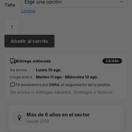
Talla
Limpiar
Añadir al carrito
Entrega estimada
24/48h
Se envía
Lunes 10 ago.
Llega entre
Martes 11 ago.
–
Miércoles 12 ago.
Te enviaremos por
EMAIL
el seguimiento de tu pedido.
Sin envíos ni entregas sábados, domingos y festivos.
Más de 6 años en el sector
Desde 2019