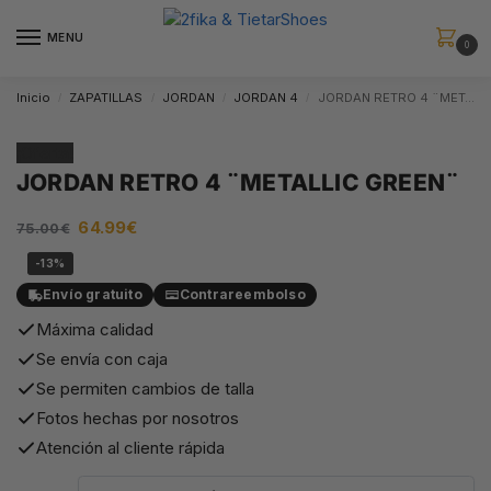
MENU
0
Inicio
ZAPATILLAS
JORDAN
JORDAN 4
JORDAN RETRO 4 ¨METALLIC GREEN¨
/
/
/
/
¡Oferta!
JORDAN RETRO 4 ¨METALLIC GREEN¨
64.99
€
75.00
€
-13%
Envío gratuito
Contrareembolso
Máxima calidad
Se envía con caja
Se permiten cambios de talla
Fotos hechas por nosotros
Atención al cliente rápida