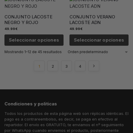
CONJUNTO LACOSTE
CONJUNTO VERANO
NEGRO Y ROJO
LACOSTE ADN
49.99
€
49.99
€
Seleccionar opciones
Seleccionar opciones
Mostrando 1–12 de 45 resultados
1
2
3
4
Condiciones y politicas
Todos los productos de esta página web son réplicas idénticas. El
pago es a contrareembolso, es decir, se paga en efectivo al
repartidor. El envío es GRATUITO, te enviamos el nº seguimiento
por WhatsApp cuando enviemos el producto, posteriormente