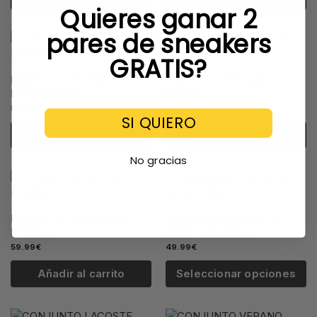
Quieres ganar 2
pares de sneakers
GRATIS?
POCHETTE FÉLICIE LV
POCHETTE FÉLICIE LV
MEDIANOCHE
PERLA
59.99
€
59.99
€
SI QUIERO
Añadir al carrito
Añadir al carrito
No gracias
POCHETTE FÉLICIE LV
CONJUNTO LACOSTE
ROSITA
AZUL Y BLANCO
59.99
€
49.99
€
Añadir al carrito
Seleccionar opciones