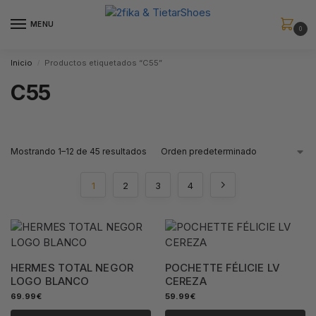
MENU
0
Inicio
Productos etiquetados “C55”
/
C55
Mostrando 1–12 de 45 resultados
1
2
3
4
HERMES TOTAL NEGOR
POCHETTE FÉLICIE LV
LOGO BLANCO
CEREZA
69.99
€
59.99
€