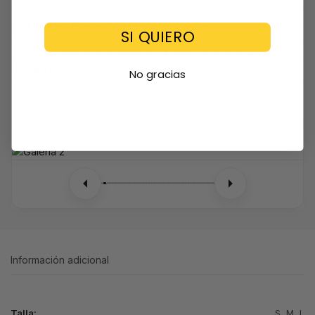
¿Se pueden hacer cambios de talla?
SI QUIERO
¿Solo tenéis los modelos y tallas que aparecen en
la web?
No gracias
Información adicional
Talla:
S
,
M
,
L