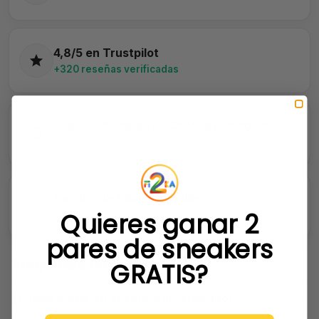
4,8/5 en Trustpilot
+320 reseñas verificadas
Pago 100% seguro · Contrareembolso
Sin pagos por adelantado
Cambio de talla disponible
Quieres ganar 2
Ver condiciones
pares de sneakers
Preguntas frecuentes
GRATIS?
¿Puedo pagar en efectivo al repartidor?