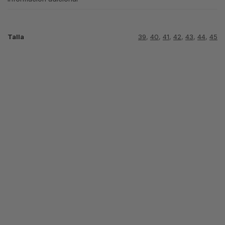
Talla
39
,
40
,
41
,
42
,
43
,
44
,
45
NIKE P6000
NIKE P-6000
NIKE P-6000
NEGRA
PLATA LOGO
BLANCA ORO
ROJO
64.99
€
64.99
€
64.99
€
Seleccionar
Seleccionar
Seleccionar
opciones
opciones
opciones