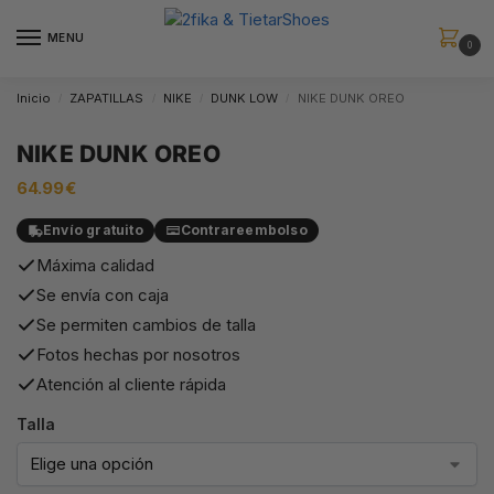
MENU
0
Inicio
ZAPATILLAS
NIKE
DUNK LOW
NIKE DUNK OREO
/
/
/
/
NIKE DUNK OREO
64.99
€
Envío gratuito
Contrareembolso
Máxima calidad
Se envía con caja
Se permiten cambios de talla
Fotos hechas por nosotros
Atención al cliente rápida
Talla