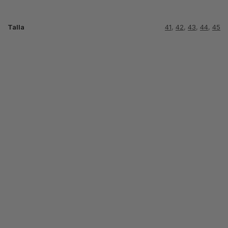
Talla
41
,
42
,
43
,
44
,
45
NIKE P6000
OREO
SHOX TLX
SB DUNK x
BLANCO Y
DIOR BLANCO
64.99
€
ROJO
GRIS
Seleccionar
74.99
€
74.99
€
opciones
Seleccionar
Seleccionar
opciones
opciones