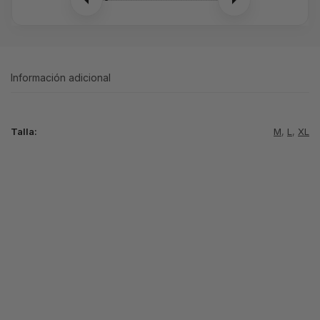
Información adicional
Talla:
M
,
L
,
XL
-8%
-8%
CHANDAL SYNA
WORLD GRIS
CHANDAL SYNA
CHANDAL SYNA
ROSA
WORLD NEGRO
WORLD NEGRO
LOGO NEGRO
ROJO
54.99
€
59.99
€