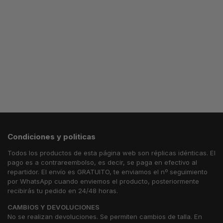
54.99
€
54.99
€
59.99
€
Seleccionar
opciones
Seleccionar
Seleccionar
opciones
opciones
Condiciones y politicas
Todos los productos de esta página web son réplicas idénticas. El
pago es a contrareembolso, es decir, se paga en efectivo al
repartidor. El envío es GRATUITO, te enviamos el nº seguimiento
por WhatsApp cuando enviemos el producto, posteriormente
recibirás tu pedido en 24/48 horas.
CAMBIOS Y DEVOLUCIONES
No se realizan devoluciones. Se permiten cambios de talla. En