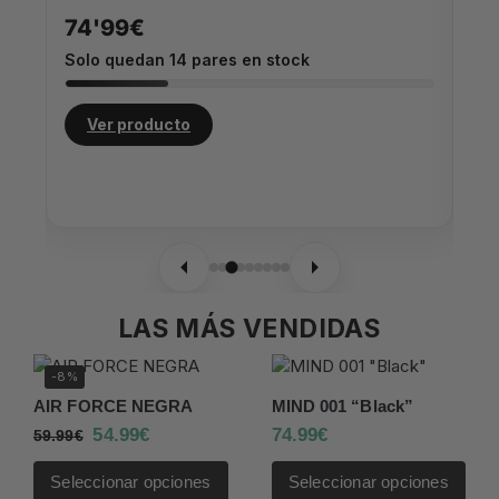
74
74'99€
So
Solo quedan
14
pares en stock
Ver producto
LAS MÁS VENDIDAS
-8%
AIR FORCE NEGRA
MIND 001 “Black”
54.99
€
74.99
€
59.99
€
Seleccionar opciones
Seleccionar opciones