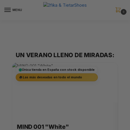
MENU
0
UN VERANO LLENO DE MIRADAS:
Única tienda en España con stock disponible
Ú
Las más deseadas en todo el mundo
MI
MIND 001 "White"