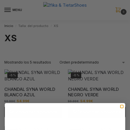
MENU
0
Inicio
Talla: del producto
XS
/
/
XS
Mostrando los 5 resultados
-8%
-8%
CHANDAL SYNA WORLD
CHANDAL SYNA WORLD
BLANCO AZUL
NEGRO VERDE
54.99
€
54.99
€
59.99
€
59.99
€
Seleccionar opciones
Seleccionar opciones