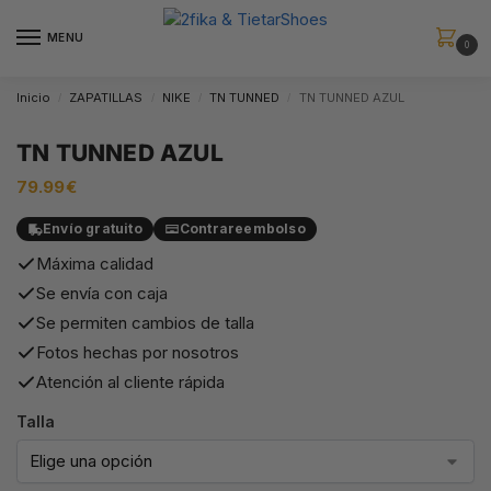
MENU
0
Inicio
ZAPATILLAS
NIKE
TN TUNNED
TN TUNNED AZUL
/
/
/
/
TN TUNNED AZUL
79.99
€
Envío gratuito
Contrareembolso
Máxima calidad
Se envía con caja
Se permiten cambios de talla
Fotos hechas por nosotros
Atención al cliente rápida
Talla