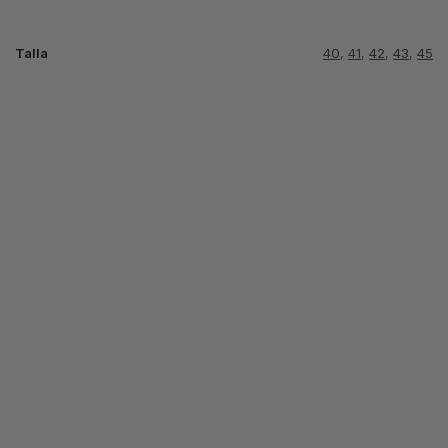
Talla
40
,
41
,
42
,
43
,
45
-19%
-13%
-13%
TN TUNED
OREO
TN PLUS ULTRA
TN PLUS
BLACK
NEGRA
64.99
€
74.99
€
LENGUETA
64.99
€
79.99
€
NEON
Seleccionar
Seleccionar
opciones
64.99
€
74.99
€
opciones
Seleccionar
opciones