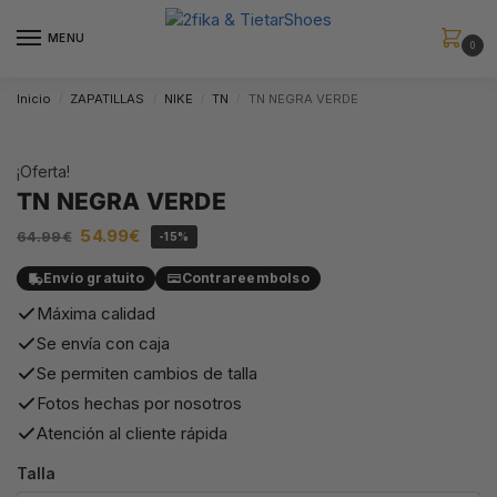
MENU
0
Inicio
ZAPATILLAS
NIKE
TN
TN NEGRA VERDE
/
/
/
/
¡Oferta!
TN NEGRA VERDE
54.99
€
64.99
€
-15%
Envío gratuito
Contrareembolso
Máxima calidad
Se envía con caja
Se permiten cambios de talla
Fotos hechas por nosotros
Atención al cliente rápida
Talla