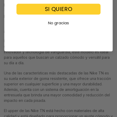
Descripción
SI QUIERO
Información adicional
No gracias
¡Sin ninguna duda una de las joyas de la corona!
Las Nike TN son un calzado deportivo diseñado para ofrecer
una combinación única de estilo y rendimiento. Con su diseño
innovador y tecnología de vanguardia, este modelo es ideal
para aquellos que buscan un calzado cómodo y versátil para
su día a día.
Una de las características más destacadas de las Nike TN es
su suela exterior de goma resistente, que ofrece una tracción
superior en cualquier superficie y una mayor durabilidad.
Además, cuenta con un sistema de amortiguación en la
entresuela que brinda una mayor comodidad y reducción del
impacto en cada pisada.
El upper de las Nike TN está hecho con materiales de alta
calidad y está diseñado para proporcionar un ajuste cómodo y