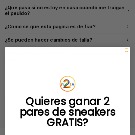
¿Qué pasa si no estoy en casa cuando me traigan
el pedido?
¿Cómo sé que esta página es de fiar?
¿Se pueden hacer cambios de talla?
¿Solo tenéis los modelos y tallas que aparecen en
la web?
Quieres ganar 2
pares de sneakers
GRATIS?