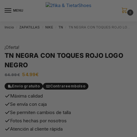
MENU
0
Inicio
ZAPATILLAS
NIKE
TN
TN NEGRA CON TOQUES ROJO LOGO NEGRO
/
/
/
/
¡Oferta!
TN NEGRA CON TOQUES ROJO LOGO
NEGRO
54.99
€
64.99
€
Envío gratuito
Contrareembolso
Máxima calidad
Se envía con caja
Se permiten cambios de talla
Fotos hechas por nosotros
Atención al cliente rápida