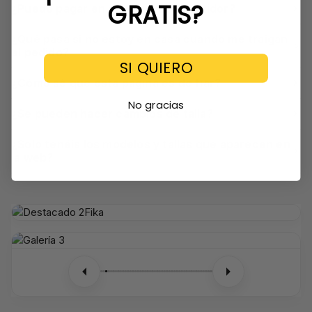
GRATIS?
¿Puedo pagar en efectivo al repartidor?
¿Qué pasa si no estoy en casa cuando me traigan
el pedido?
SI QUIERO
¿Cómo sé que esta página es de fiar?
No gracias
¿Se pueden hacer cambios de talla?
¿Solo tenéis los modelos y tallas que aparecen en
la web?