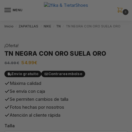
MENU
0
Inicio
ZAPATILLAS
NIKE
TN
TN NEGRA CON ORO SUELA ORO
/
/
/
/
¡Oferta!
TN NEGRA CON ORO SUELA ORO
54.99
€
64.99
€
Envío gratuito
Contrareembolso
Máxima calidad
Se envía con caja
Se permiten cambios de talla
Fotos hechas por nosotros
Atención al cliente rápida
Talla