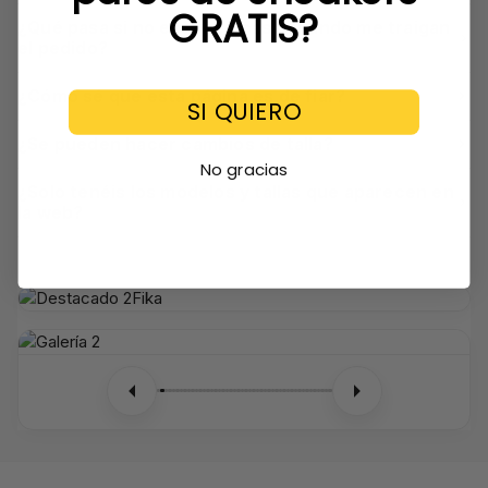
GRATIS?
¿Qué pasa si no estoy en casa cuando me traigan
el pedido?
¿Cómo sé que esta página es de fiar?
SI QUIERO
¿Se pueden hacer cambios de talla?
No gracias
¿Solo tenéis los modelos y tallas que aparecen en
la web?