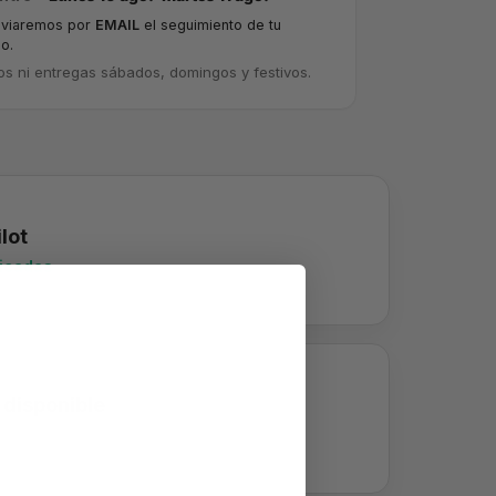
nviaremos por
EMAIL
el seguimiento de tu
o.
os ni entregas sábados, domingos y festivos.
lot
ficadas
 disponible