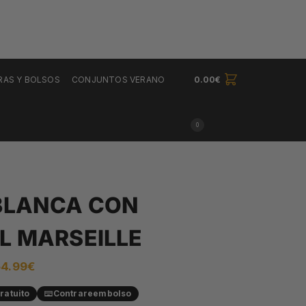
RAS Y BOLSOS
CONJUNTOS VERANO
0.00
€
0
BLANCA CON
L MARSEILLE
54.99
€
ratuito
Contrareembolso