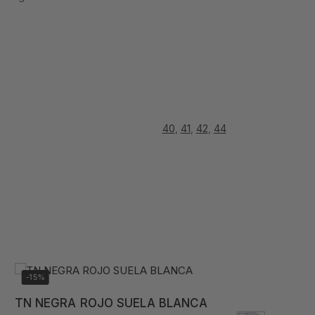
40
,
41
,
42
,
44
-15%
-1
TN NEGRA ROJO SUELA BLANCA
TN 