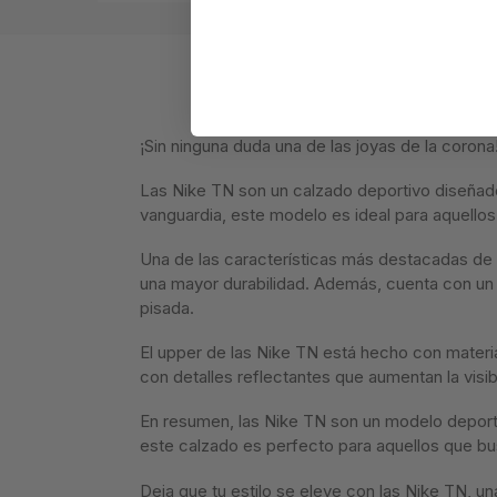
¡Sin ninguna duda una de las joyas de la corona
Las Nike TN son un calzado deportivo diseñado
vanguardia, este modelo es ideal para aquellos
Una de las características más destacadas de l
una mayor durabilidad. Además, cuenta con un
pisada.
El upper de las Nike TN está hecho con materi
con detalles reflectantes que aumentan la visib
En resumen, las Nike TN son un modelo deporti
este calzado es perfecto para aquellos que bu
Deja que tu estilo se eleve con las Nike TN, un