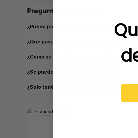
Preguntas frecuentes
Qu
¿Puedo pagar en efectivo al repartidor?
¿Qué pasa si no estoy en casa cuando me tr
d
¿Cómo sé que esta página es de fiar?
¿Se pueden hacer cambios de talla?
¿Solo tenéis los modelos y tallas que apare