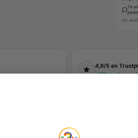
Te e
pedid
Sin enví
4,8/5 en Trustpi
+320 reseñas veri
embolso
Cambio de talla
Ver condiciones