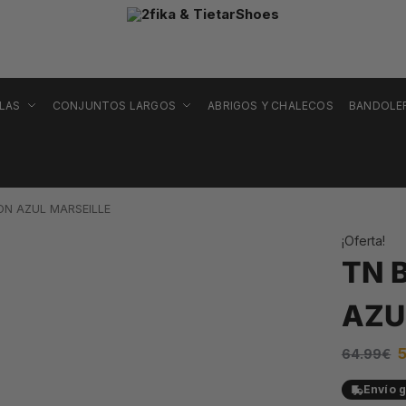
LLAS
CONJUNTOS LARGOS
ABRIGOS Y CHALECOS
BANDOLE
ON AZUL MARSEILLE
¡Oferta!
TN 
AZU
64.99
€
Envío g