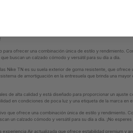
Descripción
Información adicional
!
 para ofrecer una combinación única de estilo y rendimiento. Co
 que buscan un calzado cómodo y versátil para su día a día.
as Nike TN es su suela exterior de goma resistente, que ofrece u
 sistema de amortiguación en la entresuela que brinda una mayo
ales de alta calidad y está diseñado para proporcionar un ajust
ilidad en condiciones de poca luz y una etiqueta de la marca en el
vo que ofrece una combinación única de estilo y rendimiento. Con
scan un calzado cómodo y versátil para su día a día. ¡No espere
a experiencia Air actualizada que ofrece estabilidad premium y am