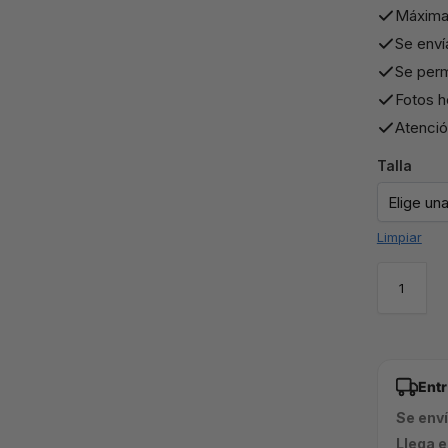
Máxima
Se enví
Se perm
Fotos h
Atención
Talla
Limpiar
Ent
Se env
Llega e