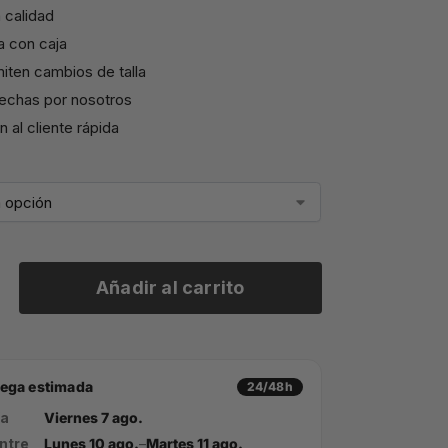
 calidad
a con caja
iten cambios de talla
echas por nosotros
 al cliente rápida
Añadir al carrito
rega estimada
24/48h
ía
Viernes 7 ago.
ntre
Lunes 10 ago.
–
Martes 11 ago.