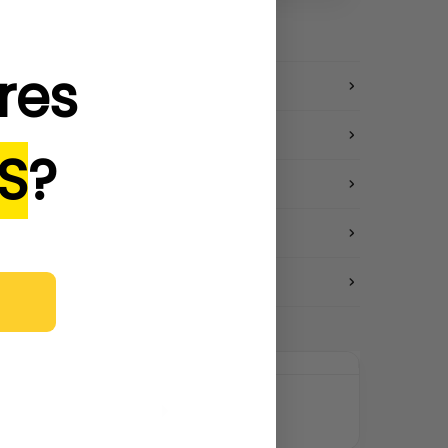
res
S
?