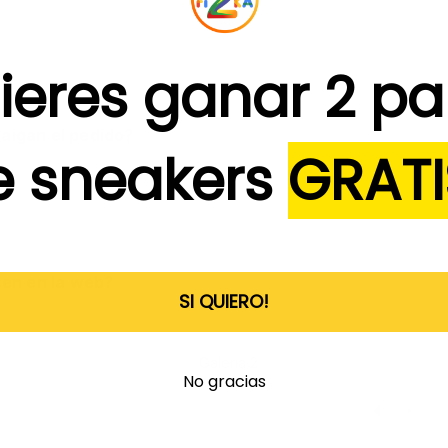
ieres ganar 2 pa
aigan el pedido?
e sneakers
GRATI
cen en la web?
SI QUIERO!
No gracias