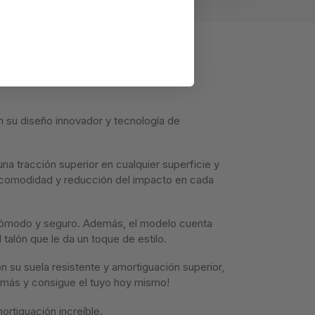
n su diseño innovador y tecnología de
na tracción superior en cualquier superficie y
r comodidad y reducción del impacto en cada
e cómodo y seguro. Además, el modelo cuenta
 talón que le da un toque de estilo.
 su suela resistente y amortiguación superior,
s más y consigue el tuyo hoy mismo!
ortiguación increíble.