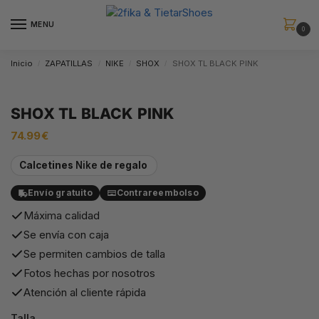
MENU
0
Inicio
ZAPATILLAS
NIKE
SHOX
SHOX TL BLACK PINK
/
/
/
/
SHOX TL BLACK PINK
74.99
€
Calcetines
Nike
de regalo
Envío gratuito
Contrareembolso
Máxima calidad
Se envía con caja
Se permiten cambios de talla
Fotos hechas por nosotros
Atención al cliente rápida
Talla