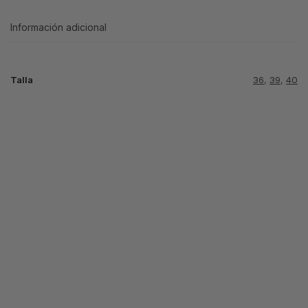
Información adicional
Talla
36
,
39
,
40
SHOX R4
SHOX R4
SHOX NEGRA
BLANCA ORO
NEGRO ORO
LOGO ROJO
74.99
€
74.99
€
74.99
€
Seleccionar
Seleccionar
Seleccionar
opciones
opciones
opciones