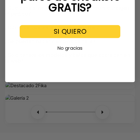
GRATIS?
¿Qué pasa si no estoy en casa cuando me traigan
el pedido?
¿Cómo sé que esta página es de fiar?
SI QUIERO
¿Se pueden hacer cambios de talla?
No gracias
¿Solo tenéis los modelos y tallas que aparecen en
la web?