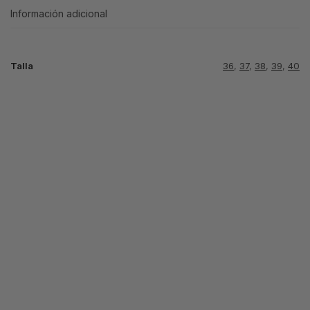
Información adicional
Talla
36
,
37
,
38
,
39
,
40
-12%
LOUIS
LOUIS
VUITTON
VUITTON AZUL
LOUIS
TRAINER
TRAINER
VUITTON
NEGRA
TRAINER
64.99
€
BLANCO
74.99
€
84.99
€
NEGRO
Seleccionar
Seleccionar
opciones
74.99
€
opciones