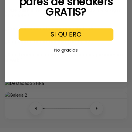
pares de sneakers
GRATIS?
¿Qué pasa si no estoy en casa cuando me traigan
el pedido?
¿Cómo sé que esta página es de fiar?
SI QUIERO
¿Se pueden hacer cambios de talla?
No gracias
¿Solo tenéis los modelos y tallas que aparecen en
la web?