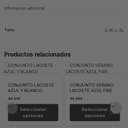
Información adicional
Talla:
S
,
M
,
L
,
XL
Productos relacionados
TO LACOSTE
CONJUNTO VERANO
CONJUNTO
BLANCO
LACOSTE AZUL FIRE
LACOSTE B
49.99
€
49.99
€
eccionar
Seleccionar
Sele
pciones
opciones
opc