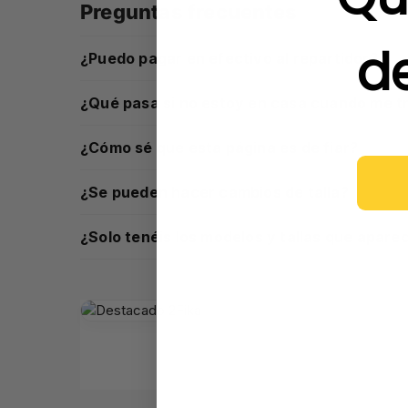
Preguntas frecuentes
d
¿Puedo pagar en efectivo al repartidor?
¿Qué pasa si no estoy en casa cuando me tr
¿Cómo sé que esta página es de fiar?
¿Se pueden hacer cambios de talla?
¿Solo tenéis los modelos y tallas que apare