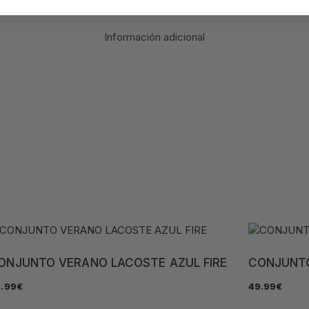
Información adicional
ONJUNTO VERANO LACOSTE AZUL FIRE
CONJUNTO
.99
€
49.99
€