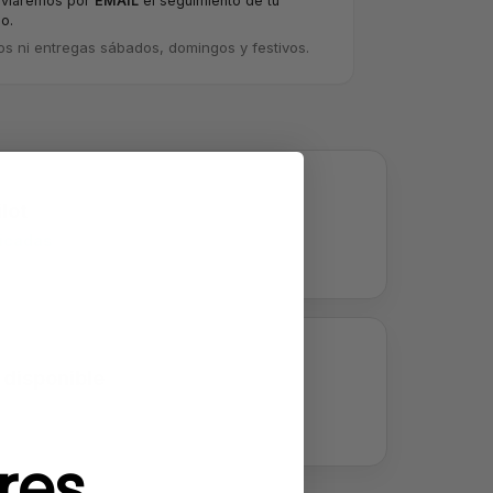
nviaremos por
EMAIL
el seguimiento de tu
o.
os ni entregas sábados, domingos y festivos.
lot
ficadas
 disponible
res