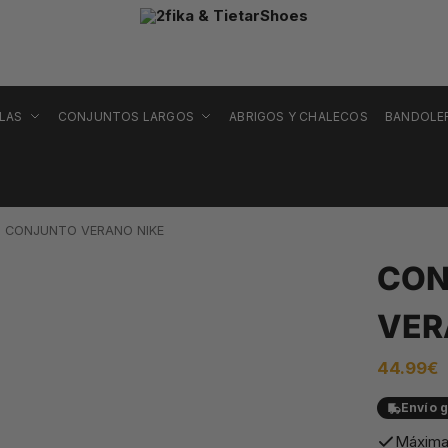
LLAS
CONJUNTOS LARGOS
ABRIGOS Y CHALECOS
BANDOLE
CONJUNTO VERANO NIKE
CON
VER
44.99
€
Envío g
Máxima