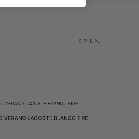
S
,
M
,
L
,
XL
 VERANO LACOSTE BLANCO FIRE