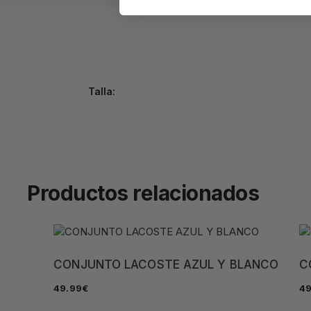
Talla:
Productos relacionados
CONJUNTO LACOSTE AZUL Y BLANCO
C
49.99
€
49