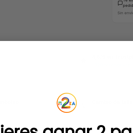
Te e
pedid
Sin enví
4,8/5 en Trustpi
+320 reseñas veri
embolso
Cambio de talla
Ver condiciones
ieres ganar 2 pa