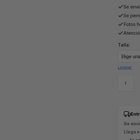
Se enví
Se perm
Fotos h
Atención
Talla:
Limpiar
Ent
Se env
Llega e