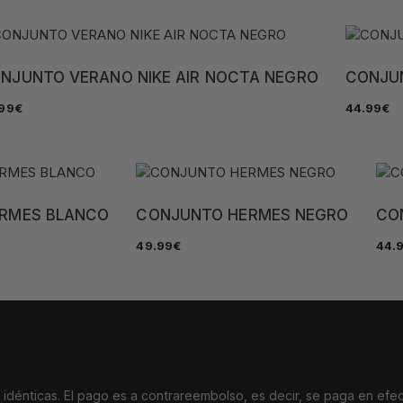
NJUNTO VERANO NIKE AIR NOCTA NEGRO
CONJUN
99
€
44.99
€
RMES BLANCO
CONJUNTO HERMES NEGRO
CO
49.99
€
44.
dénticas. El pago es a contrareembolso, es decir, se paga en efec