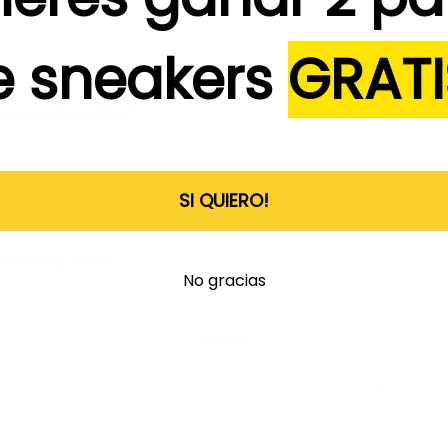
e sneakers
GRATI
aigan el pedido?
SI QUIERO!
cen en la web?
No gracias