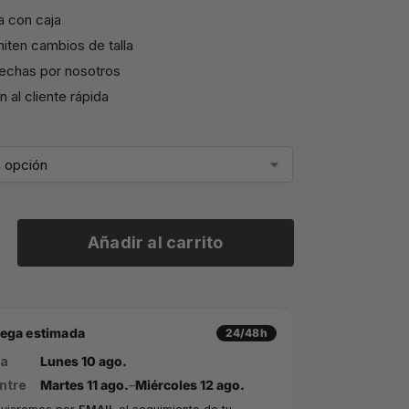
a con caja
iten cambios de talla
echas por nosotros
 al cliente rápida
Añadir al carrito
rega estimada
24/48h
ía
Lunes 10 ago.
ntre
Martes 11 ago.
–
Miércoles 12 ago.