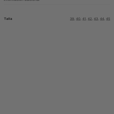
Talla
39
,
40
,
41
,
42
,
43
,
44
,
45
AIR MAX 90
AIR MAX 90
AIR MAX 90
DEEP WHITE
NEGRA LOGO
GRIS AZUL
ORO
64.99
€
74.99
€
64.99
€
Seleccionar
Seleccionar
Seleccionar
opciones
opciones
opciones