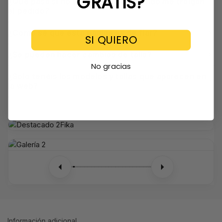
GRATIS?
¿Qué pasa si no estoy en casa cuando me traigan
el pedido?
¿Cómo sé que esta página es de fiar?
SI QUIERO
¿Se pueden hacer cambios de talla?
No gracias
¿Solo tenéis los modelos y tallas que aparecen en
la web?
Información adicional