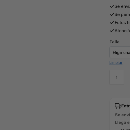
Se enví
Se perm
Fotos h
Atención
Talla
Limpiar
Ent
Se env
Llega e