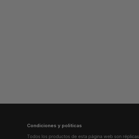
AIR FORCE GRIS REIGNING CHAMP
AIR F
64.99
€
64.99
€
AIR FORCE NEGRA AIR FLEA
AIR FORCE G
64.99
€
64.99
€
Condiciones y politicas
Todos los productos de esta página web son réplicas i