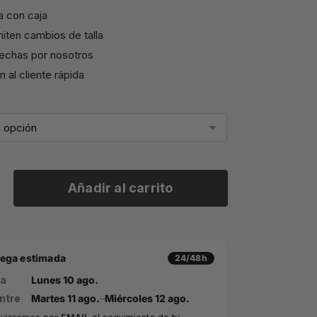
a con caja
iten cambios de talla
echas por nosotros
 al cliente rápida
Añadir al carrito
rega estimada
24/48h
ía
Lunes 10 ago.
ntre
Martes 11 ago.
–
Miércoles 12 ago.