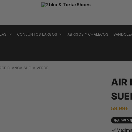
LLAS
CONJUNTOS LARGOS
ABRIGOS Y CHALECOS
BANDOLE
ORCE BLANCA SUELA VERDE
AIR
SUE
59.99
€
Envío g
Máxima