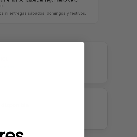
nviaremos por
EMAIL
el seguimiento de tu
o.
os ni entregas sábados, domingos y festivos.
lot
ficadas
 disponible
res