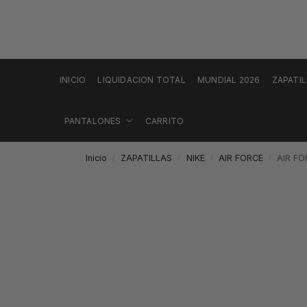
INICIO
LIQUIDACION TOTAL
MUNDIAL 2026
ZAPATI
PANTALONES
CARRITO
Inicio
ZAPATILLAS
NIKE
AIR FORCE
AIR F
/
/
/
/