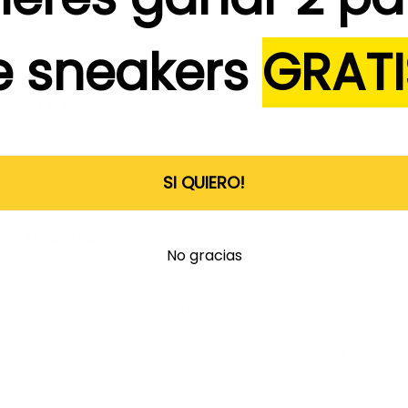
e sneakers
GRATI
aigan el pedido?
SI QUIERO!
cen en la web?
No gracias