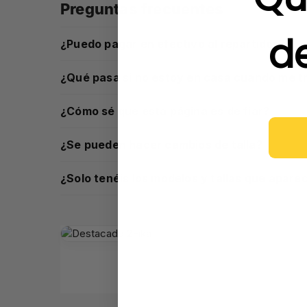
Preguntas frecuentes
d
¿Puedo pagar en efectivo al repartidor?
¿Qué pasa si no estoy en casa cuando me tr
¿Cómo sé que esta página es de fiar?
¿Se pueden hacer cambios de talla?
¿Solo tenéis los modelos y tallas que apare