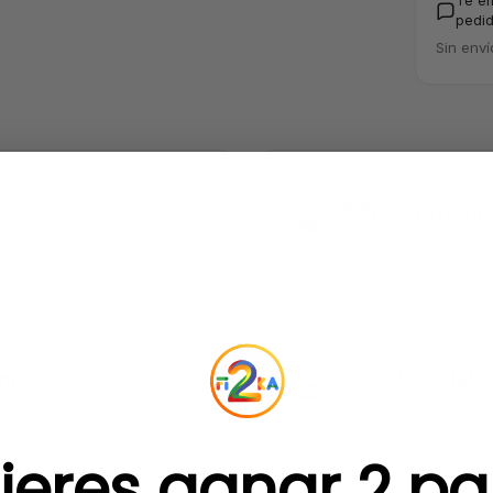
Te e
pedid
Sin enví
4,8/5 en Trustpi
+320 reseñas veri
embolso
Cambio de talla
Ver condiciones
ieres ganar 2 pa