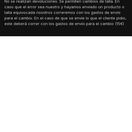
No se realizan devoluciones. Se permiten cambios de talla. En
caso que el error sea nuestro y hayamos enviado un producto o
talla equivocada nosotros correremos con los gastos de envío
para el cambio. En el caso de que se envíe lo que el cliente pidio,
este deberá correr con los gastos de envío para el cambio (15€)