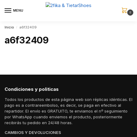
MENU
0
Inicio
a6f32409
/
a6f32409
Condiciones y politicas
Todos los productos de esta página web son réplicas idénticas. El
pago es a contrareembolso, es decir, se paga en efectivo al
repartidor. El envío es GRATUITO, te enviamos el nº seguimiento
por WhatsApp cuando enviemos el producto, posteriormente
recibirás tu pedido en 24/48 horas.
CAMBIOS Y DEVOLUCIONES